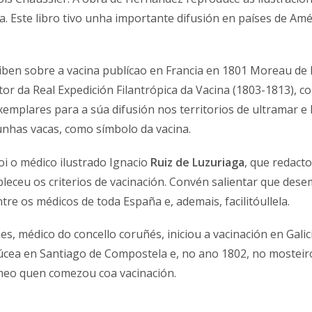
 Este libro tivo unha importante difusión en países de Amé
iben sobre a vacina publícao en Francia en 1801 Moreau de l
ctor da Real Expedición Filantrópica da Vacina (1803-1813), co
emplares para a súa difusión nos territorios de ultramar e F
unhas vacas, como símbolo da vacina.
oi o médico ilustrado Ignacio
Ruiz de Luzuriaga
, que redact
bleceu os criterios de vacinación. Convén salientar que de
ntre os médicos de toda España e, ademais, facilitóullela.
, médico do concello coruñés, iniciou a vacinación en Galic
cea en Santiago de Compostela e, no ano 1802, no mosteiro
ermeo quen comezou coa vacinación.