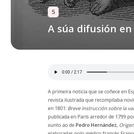
5
A súa difusión en
A primeira noticia que se coñece en Es
revista ilustrada que recompilaba novi
en 1801:
Breve instrucción sobre la v
publicada en París arredor de 1799 p
xunto ao de
Pedro Hernández
,
Origen
elaboradas polo médico francés Franço