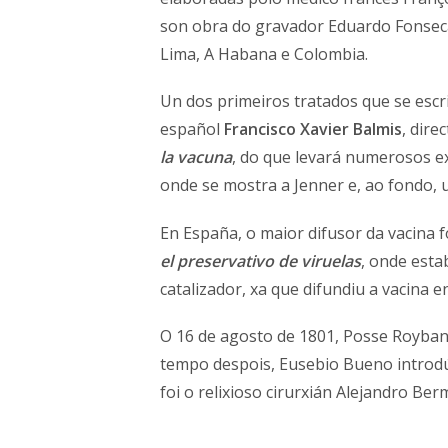
son obra do gravador Eduardo Fonseca.
Lima, A Habana e Colombia.
Un dos primeiros tratados que se escr
español
Francisco Xavier Balmis
, dire
la vacuna
, do que levará numerosos ex
onde se mostra a Jenner e, ao fondo, 
En España, o maior difusor da vacina f
el preservativo de viruelas
, onde esta
catalizador, xa que difundiu a vacina e
O 16 de agosto de 1801, Posse Roybanes
tempo despois, Eusebio Bueno introdú
foi o relixioso cirurxián Alejandro B